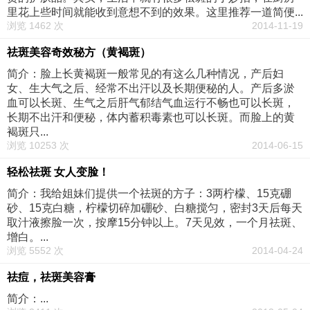
里花上些时间就能收到意想不到的效果。这里推荐一道简便...
浏览 1462 次
2014-11-19
祛斑美容奇效秘方（黄褐斑）
简介：脸上长黄褐斑一般常见的有这么几种情况，产后妇
女、生大气之后、经常不出汗以及长期便秘的人。产后多淤
血可以长斑、生气之后肝气郁结气血运行不畅也可以长斑，
长期不出汗和便秘，体内蓄积毒素也可以长斑。而脸上的黄
褐斑只...
浏览 10253 次
2014-06-15
轻松祛斑 女人变脸！
简介：我给姐妹们提供一个祛斑的方子：3两柠檬、15克硼
砂、15克白糖，柠檬切碎加硼砂、白糖搅匀，密封3天后每天
取汁液擦脸一次，按摩15分钟以上。7天见效，一个月祛斑、
增白。...
浏览 5552 次
2014-04-24
祛痘，祛斑美容膏
简介：...