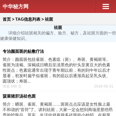
中华秘方网
首页
> TAG信息列表 > 祛斑
祛斑
详细介绍祛斑相关的偏方、验方、秘方，及祛斑方面的一些
健康保健知识。
专治颜面斑的贴敷疗法
简介：颜面斑包括雀斑、色素痣（斑）、寿斑、黄褐斑等。
雀斑为淡褐、深褐或日晒后呈淡黑色的针头至黄豆大的色素
性斑点；色素痣通常出现于青年期以前，有的到中年以后才
显著，初发时扁平似雀斑，有的痣以后逐渐高起呈乳头状、
圆顶状；寿斑...
浏览 686 次
2018-05-31
菠菜猪肝汤祛色斑
简介：晒斑、雀斑、黄褐斑……斑斑点点应该是女性脸上最
不和谐的“音符”了。讲到祛斑，大家一定会想到商场里那些昂
贵的护肤品。其实，生活中就有很多祛斑的小妙招，在厨房