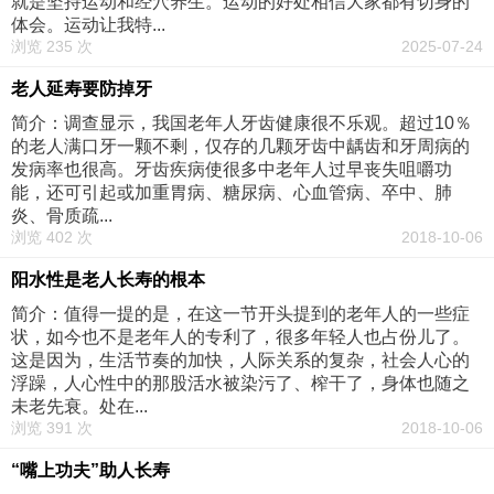
就是坚持运动和经穴养生。运动的好处相信大家都有切身的
体会。运动让我特...
浏览 235 次
2025-07-24
老人延寿要防掉牙
简介：调查显示，我国老年人牙齿健康很不乐观。超过10％
的老人满口牙一颗不剩，仅存的几颗牙齿中龋齿和牙周病的
发病率也很高。牙齿疾病使很多中老年人过早丧失咀嚼功
能，还可引起或加重胃病、糖尿病、心血管病、卒中、肺
炎、骨质疏...
浏览 402 次
2018-10-06
阳水性是老人长寿的根本
简介：值得一提的是，在这一节开头提到的老年人的一些症
状，如今也不是老年人的专利了，很多年轻人也占份儿了。
这是因为，生活节奏的加快，人际关系的复杂，社会人心的
浮躁，人心性中的那股活水被染污了、榨干了，身体也随之
未老先衰。处在...
浏览 391 次
2018-10-06
“嘴上功夫”助人长寿