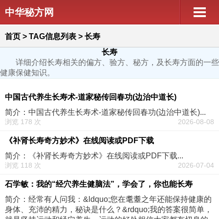
中华秘方网
首页
> TAG信息列表 > 长寿
长寿
详细介绍长寿相关的偏方、验方、秘方，及长寿方面的一些
健康保健知识。
中国古代养生长寿术-道家秘传回春功(边治中道长)
简介：中国古代养生长寿术-道家秘传回春功(边治中道长)...
浏览 178 次
2026-08-08
《补肾长寿奇方妙术》在线阅读或PDF下载
简介：《补肾长寿奇方妙术》在线阅读或PDF下载...
浏览 118 次
2026-07-04
石学敏：我的“经穴养生健脑法”，学会了，你也能长寿
简介：经常有人问我：&ldquo;您在耄耋之年还能保持健康的
身体、充沛的精力，秘诀是什么？&rdquo;我的答案很简单，