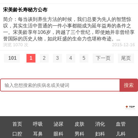
宋美龄长寿秘方公布
简介：每当谈到养生方法的时候，我们总要为先人的智慧惊
叹，其实生活中普通的一件小事都能成为延年益寿的条件之
一。宋美龄享年106岁，跨越了三个世纪，即使她并非曾经享
誉国际的历史人物，如此旺盛的生命力也堪称奇迹。...
浏览 1070 次
2015-12-16
101
1
2
3
4
5
下一页
尾页
首页
呼吸
泌尿
皮肤
消化
血管
口腔
耳鼻
眼科
男科
妇科
儿科