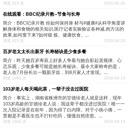
浏览 519 次
2016-05-26
在线观看：BBC纪录片教--节食与长寿
简介：BBC纪录片教 你如何保持身 材与#健康#从科学角度讲
解身体和食物的相关知识,医疗记者实验验证各种减.肉方法的
效果.如何廋下来?如何锻 炼、健康饮食。...
浏览 423 次
2016-04-24
百岁老太太长出新牙 长寿秘诀是少食多餐
简介：昨天她百岁寿辰上好多人争着与她合影起居规律、心
态乐观，少食多餐可能是她长寿秘诀。最令大家称奇的是，
老人在7月份长出一颗新牙齿，到8月家人才发现。...
浏览 1066 次
2016-04-13
103岁老人每天喝此茶，一辈子没去过医院
简介：事实上，湖南省株洲市的甘德珍老人就是这样，现年
103岁高龄的甘德珍老人说：我这辈子都没进过医院！唯一一
次入院记录是在前年，因为得了白内障。对于小病小痛，一
贯都是不看医生也不打针吃药，慢慢自然痊愈。...
浏览 1566 次
2016-04-13