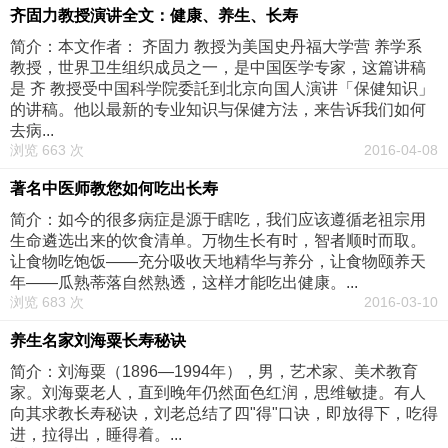
齐固力教授演讲全文：健康、养生、长寿
简介：本文作者： 齐固力 教授为美国史丹福大学营 养学系
教授，世界卫生组织成员之一，是中国医学专家，这篇讲稿
是 齐 教授受中国科学院委託到北京向国人演讲「保健知识」
的讲稿。他以最新的专业知识与保健方法，来告诉我们如何
去病...
浏览 663 次
2016-04-08
著名中医师教您如何吃出长寿
简介：如今的很多病症是源于瞎吃，我们应该遵循老祖宗用
生命遴选出来的饮食清单。万物生长有时，智者顺时而取。
让食物吃饱饭——充分吸收天地精华与养分，让食物颐养天
年——瓜熟蒂落自然熟透，这样才能吃出健康。...
浏览 683 次
2016-03-10
养生名家刘海粟长寿秘诀
简介：刘海粟（1896—1994年），男，艺术家、美术教育
家。刘海粟老人，直到晚年仍然面色红润，思维敏捷。有人
向其求教长寿秘诀，刘老总结了四"得"口诀，即放得下，吃得
进，拉得出，睡得着。...