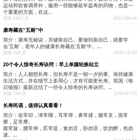
运动和饮食调养外，服用一些能够延年益寿的药物，也是一
个重要的方面，在这...
浏览 1817 次
2017-04-04
康寿藏在“五耐”中
简介：康寿无秘诀，关键靠自己。要做到靠自己，就要学
会'五耐'，老年人的健康长寿藏在'五耐'中。...
浏览 418 次
2016-12-23
20个令人惊奇长寿诀窍：早上单腿轮换站立
简介：人人都想长寿，但长寿不是一朝一夕的事。保持健康
生活方式，并在细节上多用心，才有可能更长寿。英国《每
日镜报》最新总结了一些令人惊奇的长寿诀窍。...
浏览 734 次
2016-07-23
长寿民谣，值得认真看看！
简介：齿常叩，津常咽，耳常弹，鼻常揉，腿常支，面常
擦，足常摩。
腹常旋，腰常伸，肛常提，食勿言，卧勿语，饮勿醉，色勿
迷。...