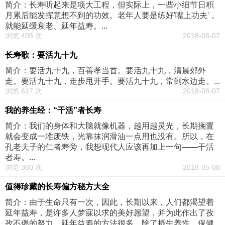
简介：长寿听起来是项大工程，但实际上，一些小细节日积
月累后能发挥意想不到的功效。老年人要是练好'嘴上功夫'，
就能延缓衰老、延年益寿。...
浏览 405 次
2018-08-07
长寿歌：要活九十九
简介：要活九十九，百善孝当首。要活九十九，清晨郊外
走。要活九十九，走步甩开手。要活九十九，常到水边走。...
浏览 617 次
2018-08-07
我的养生经：“干活”者长寿
简介：我们的身体和大脑就像机器，越用越灵光，长期搁置
就会变成一堆废铁，光靠抹润滑油一点用也没有。所以，在
孔老夫子的仁者寿旁，我想现代人应该再加上一句——干活
者寿。...
浏览 360 次
2018-05-08
值得珍藏的长寿偏方秘方大全
简介：由于生命只有一次，因此，长期以来，人们都渴望着
延年益寿，是许多人梦寐以求的美好愿望，并为此作出了孜
孜不倦的努力。延年益寿的方法很多，除了摄生养性，保健