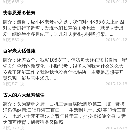
浏览 665 次
2016-01-12
夫妻恩爱多长寿
简介：最近，应小区老龄办之邀，我们对小区95岁以上的四
对夫妻进行了调查，发现他们长寿的主要原因，就是夫妻恩
爱。结婚半个多世纪了，这几对夫妻很少吵嘴打架。...
浏览 530 次
2016-01-12
百岁老人话健康
简介：还差四个月我就108岁了，但我每天还在读书看报，密
切关注全球的新变化，不断思考，很多人问我为什么这么大
岁数了还能工作？我说我也没有什么秘诀，主要是思想要开
朗乐观，能从苦中求乐。...
浏览 571 次
2015-12-18
古人的六大延寿秘诀
简介：头为精明之府，日梳三遍百病除;脚称第二心脏，常搓
涌泉保健康;日咽唾液三百口，一生活到九十九;朝暮叩齿三百
六，七老八十牙不落;人之肾气通于耳，扯拉搓揉健全身;夫妻
之间互捶背，解疲强身又防癌...
浏览 773 次
2015-12-18