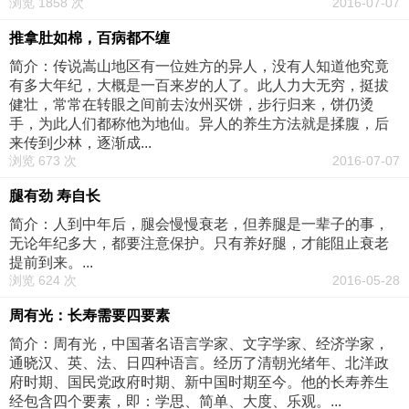
浏览 1858 次
2016-07-07
推拿肚如棉，百病都不缠
简介：传说嵩山地区有一位姓方的异人，没有人知道他究竟
有多大年纪，大概是一百来岁的人了。此人力大无穷，挺拔
健壮，常常在转眼之间前去汝州买饼，步行归来，饼仍烫
手，为此人们都称他为地仙。异人的养生方法就是揉腹，后
来传到少林，逐渐成...
浏览 673 次
2016-07-07
腿有劲 寿自长
简介：人到中年后，腿会慢慢衰老，但养腿是一辈子的事，
无论年纪多大，都要注意保护。只有养好腿，才能阻止衰老
提前到来。...
浏览 624 次
2016-05-28
周有光：长寿需要四要素
简介：周有光，中国著名语言学家、文字学家、经济学家，
通晓汉、英、法、日四种语言。经历了清朝光绪年、北洋政
府时期、国民党政府时期、新中国时期至今。他的长寿养生
经包含四个要素，即：学思、简单、大度、乐观。...