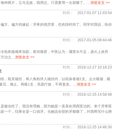
每种两片，立马见效，我用过。只需要用一次就够了。...
浏览全文 >>
时间：
2017-01-07 11:43:54
个偏方。偏方的缘起：牙疼的很厉害，也有段时间了。同学对我说，给你
时间：
2017-01-05 09:44:46
受冷热刺激痛疼加剧，夜间痛甚，中医认为：属肾水不足，虚火上炎所
治之...
浏览全文 >>
时间：
2016-12-27 10:18:23
愈
纸，取其烟丝，将八角粉拌入烟丝内，以纸条卷烟1支。点火吸烟，吸
完，痛止。再吸1支，巩固疗效，不再复发。...
浏览全文 >>
时间：
2016-12-25 14:58:48
，是被虫吃了。我没有理她，因为她是一直喜欢用西医治的。来个牙疼医
就拔一个，结果全是一口假牙。当她说全部的牙都痛了，叫我帮买什么唑
时间：
2016-12-25 14:46:30