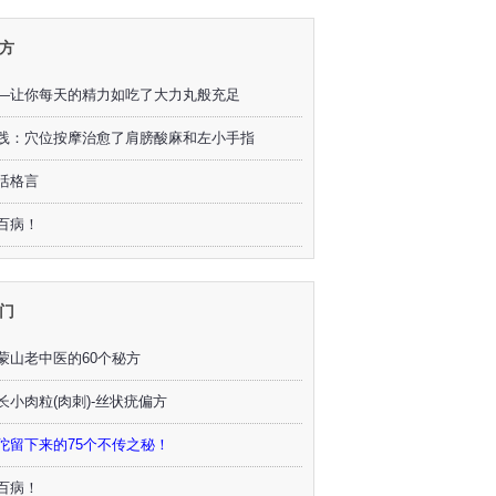
方
—让你每天的精力如吃了大力丸般充足
践：穴位按摩治愈了肩膀酸麻和左小手指
活格言
百病！
门
蒙山老中医的60个秘方
长小肉粒(肉刺)-丝状疣偏方
佗留下来的75个不传之秘！
百病！