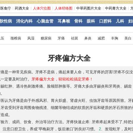
中医食疗
药酒大全
人体穴位图
人体经络图
中草药图片大全
中药膏方大全
肤性病
消化内科
心脑血管
耳鼻喉
骨科
眼科
口腔科
儿科
妇
血压
颈椎病
风湿
糖尿病
牙痛
祛斑
鼻炎
减肥
丰胸
美白
牙疼偏方大全
牙痛是一种常见疾病。牙疼不是病，痛起来要人命，可见牙疼的厉害!牙疼不仅
况一定要及时治疗。
牙疼偏方大全，轻轻松松搞定牙疼！
牙龈红肿、遇冷热刺激疼痛、脸颊部肿胀等。牙痛大多由牙龈炎和牙周炎、龋齿
的。
中医认为牙痛是由于外感风邪、胃火炽盛、肾虚火旺、虫蚀牙齿等原因所致。牙
，牙齿受到牙齿周围食物残渣、细菌等物结成的软质的牙垢和硬质的牙石所致的
所造成。
有验方、成药、饮食、外治等治疗方法。牙疼快速止疼: 牙疼疼起来受不了,特
、
注意口腔卫生，养成“早晚刷牙，饭后漱口”的良好习惯。
2、
发现蛀牙，及时