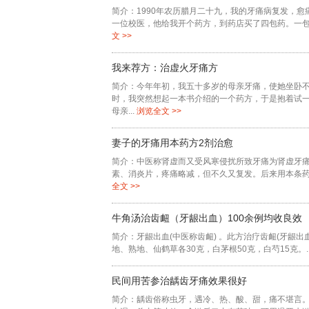
简介：1990年农历腊月二十九，我的牙痛病复发，
一位校医，他给我开个药方，到药店买了四包药。一包
文 >>
我来荐方：治虚火牙痛方
简介：今年年初，我五十多岁的母亲牙痛，使她坐卧不
时，我突然想起一本书介绍的一个药方，于是抱着试
母亲...
浏览全文 >>
妻子的牙痛用本药方2剂治愈
简介：中医称肾虚而又受风寒侵扰所致牙痛为肾虚牙
素、消炎片，疼痛略减，但不久又复发。后来用本条药方
全文 >>
牛角汤治齿衄（牙龈出血）100余例均收良效
简介：牙龈出血(中医称齿衄) 。此方治疗齿衄(牙龈出
地、熟地、仙鹤草各30克，白茅根50克，白芍15克。..
民间用苦参治龋齿牙痛效果很好
简介：龋齿俗称虫牙，遇冷、热、酸、甜，痛不堪言