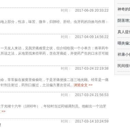
神奇的
时间：
2017-06-26 20:33:22
阴茎增
的地上部分，性凉，味苦、微辛，归肺经、肝经。虫牙药的功效与作用：
真人提
时间：
2017-04-09 14:56:22
咽炎偏
。一天友人来访，见我牙痛难受之状，但介绍给我一个小单方：将草药牛
人所说之法，从地里找来些草药，含在牙痛处，并使药产生的口水尽可能
祥康小
民间很
时间：
2017-03-24 22:19:38
如命，常常躲在被窝里偷偷吃，于是牙痛便接二连三地光顾。经常是一痛
剂注射过，药剂口服过，土法偏方屡次尝试...
浏览全文 >>
时间：
2017-03-24 21:56:53
于光绪十六年（1890年），年轻时当过药铺调剂员。他献出一个治牙
 >>
时间：
2017-03-14 10:24:59
！