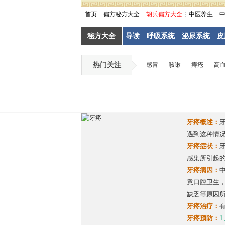
首页
偏方秘方大全
胡兵偏方大全
中医养生
秘方大全
导读
呼吸系统
泌尿系统
皮
热门关注
感冒
咳嗽
痔疮
高
牙疼概述：
遇到这种情
牙疼症状：
感染所引起
牙疼病因：
意口腔卫生
缺乏等原因
牙疼治疗：
牙疼预防：
1