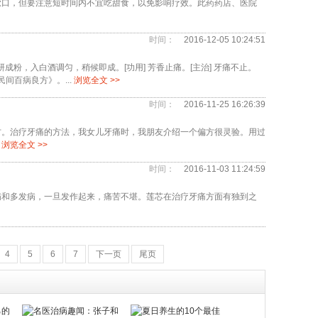
漱口，但要注意短时间内不宜吃甜食，以免影响疗效。此药药店、医院
时间：
2016-12-05 10:24:51
松香研成粉，入白酒调匀，稍候即成。[功用] 芳香止痛。[主治] 牙痛不止。
民间百病良方》。...
浏览全文 >>
时间：
2016-11-25 16:26:39
方。治疗牙痛的方法，我女儿牙痛时，我朋友介绍一个偏方很灵验。用过
浏览全文 >>
时间：
2016-11-03 11:24:59
病和多发病，一旦发作起来，痛苦不堪。莲芯在治疗牙痛方面有独到之
4
5
6
7
下一页
尾页