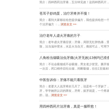
简介：四种西药治牙痛，五分钟见效！这四种西药片，
苍耳子炒鸡蛋，治疗牙疼并不慢！
简介：看到大家都在给您提供偏方，我也提供给您一
个治牙偏方 ：...
浏览全文 >>
治疗老年人虚火牙痛的方子
简介：老年虚火牙痛症状：牙痛，局部无红肿热痛，
致，法当滋补肾水，水足火当自灭，痛就可止，可用下方
八角粉当烟吸治虫牙痛(火牙无效)13例均已痊
简介：不论会吸烟或不会吸烟，男女老少皆宜。撕开烟
一次后，闭口稍停后吐出烟，间断吸烟，往往1支烟未吸
中医告诉你：牙痛不能只看医牙
简介：老婆大人说牙疼好几天了，说是有一个牙缺了
牙，学学她所认识的牌友，牙疼，拔牙就是，一个疼
的，说...
浏览全文 >>
用四种西药片治牙痛，真是一服即愈！