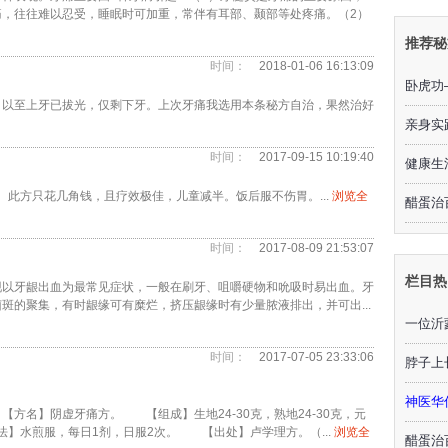
，往往难以忍受，睡眠时可加重，常伴有耳部、颞部等处疼痛。（2）
推荐秘
时间：
2018-01-06 16:13:09
卧虎功
，以至上牙已拔光，仅剩下牙。上次牙痛我选用本条秘方自治，果然治好
亲身实
时间：
2017-09-15 10:19:40
健康生
。此方只花几角钱，且疗效极佳，儿童减半。饭后服不伤胃。...
浏览全
醋蛋治
时间：
2017-08-09 21:53:07
栏目热
现以牙龈出血为最常见症状，一般在刷牙、咀嚼硬物和吮吸时易出血。牙
斑的聚集，有时龈缘可有糜烂，挤压龈缘时有少量脓液排出，并可出...
一位沂
时间：
2017-07-05 23:33:06
脖子上
神医华
】阴虚牙痛方。 【组成】生地24-30克，熟地24-30克，元
法】水煎服，每日1剂，日服2次。 【出处】卢学理方。（...
浏览全
醋蛋治