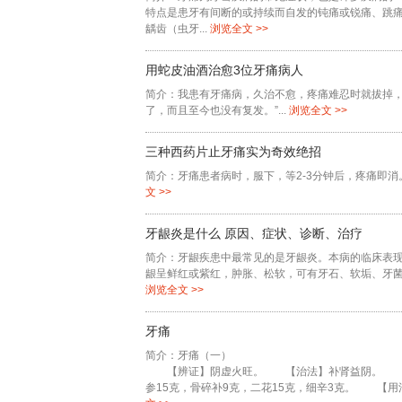
特点是患牙有间断的或持续而自发的钝痛或锐痛、跳痛
龋齿（虫牙...
浏览全文 >>
用蛇皮油酒治愈3位牙痛病人
简介：我患有牙痛病，久治不愈，疼痛难忍时就拔掉
了，而且至今也没有复发。”...
浏览全文 >>
三种西药片止牙痛实为奇效绝招
简介：牙痛患者病时，服下，等2-3分钟后，疼痛即消
文 >>
牙龈炎是什么 原因、症状、诊断、治疗
简介：牙龈疾患中最常见的是牙龈炎。本病的临床表
龈呈鲜红或紫红，肿胀、松软，可有牙石、软垢、牙菌
浏览全文 >>
牙痛
简介：牙痛（一）
【辨证】阴虚火旺。 【治法】补肾益阴。 【方名
参15克，骨碎补9克，二花15克，细辛3克。 【用