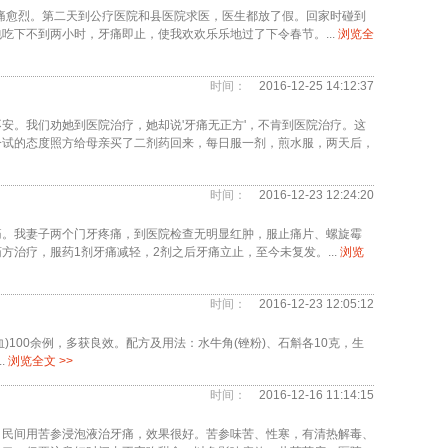
愈痛愈烈。第二天到公疗医院和县医院求医，医生都放了假。回家时碰到
吃下不到两小时，牙痛即止，使我欢欢乐乐地过了下令春节。...
浏览全
时间：
2016-12-25 14:12:37
安。我们劝她到医院治疗，她却说'牙痛无正方'，不肯到医院治疗。这
一试的态度照方给母亲买了二剂药回来，每日服一剂，煎水服，两天后，
时间：
2016-12-23 12:24:20
痛。我妻子两个门牙疼痛，到医院检查无明显红肿，服止痛片、螺旋霉
治疗，服药1剂牙痛减轻，2剂之后牙痛立止，至今未复发。...
浏览
时间：
2016-12-23 12:05:12
血)100余例，多获良效。配方及用法：水牛角(锉粉)、石斛各10克，生
.
浏览全文 >>
时间：
2016-12-16 11:14:15
。民间用苦参浸泡液治牙痛，效果很好。苦参味苦、性寒，有清热解毒、