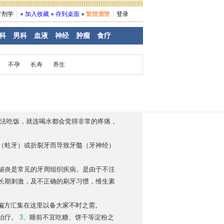
方剂学
●
加入收藏
●
存到桌面
●
繁體瀏覽
登录
科
男科
血液
神经
肿瘤
食疗
不孕
长寿
养生
没法吃饭，就连喝水都会觉得非常的疼痛，
（蛀牙）或折裂牙而导致牙髓（牙神经）
龈炎是常见的牙周组织疾病。是由于不注
长期刺激，及不正确的刷牙习惯，维生素
把偏方汇集在这里以备大家不时之需。
治疗。
3、
睡前不宜吃糖、饼干等淀粉之