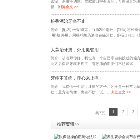
去湿、杀虫等功效。含漱后口中有苦味，可用温开水
都...
浏览全文 >>
松香酒治牙痛不止
简介：[配方] 松香50克，白酒250毫升。[制法] 将
[用法] 外用。用棉球蘸药酒咬在痛牙处。[附记] 引自《
大蒜治牙痛，外用挺管用！
简介：胡老师你好，我也有一个自己亲自实践过的偏
此方后保证牙就不疼了，有牙痛的朋友们不妨试试。...
牙疼不算病，莲心来止痛！
简介：我提供一个治疗牙痛的方子。牙疼是一种常见
处，且方法简便，患者不妨一试。...
浏览全文 >>
1
2
3
共7页
推荐资讯
>>