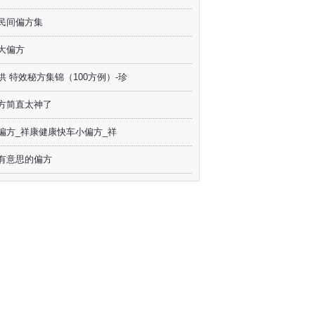
民间偏方集
大偏方
供 特效秘方集锦（100方例）-珍
方简直太神了
偏方_祥康健康快车小偏方_祥
有意思的偏方