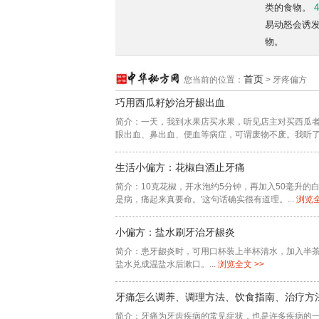
类的食物。
易动怒会诱
物。
首页
您当前的位置：
> 牙疼偏方
巧用西瓜籽妙治牙龈出血
简介：一天，我到水果店买水果，听见店主对买西瓜
眼出血、鼻出血、便血等病症，可谓废物不废。我听了，
生活小偏方：花椒白酒止牙痛
简介：10克花椒，开水泡约5分钟，再加入50毫升的
是病，痛起来真要命。'这句话确实很有道理。...
浏览全
小偏方：盐水刷牙治牙龈炎
简介：患牙龈炎时，可用口杯装上半杯清水，加入半
盐水兑成温盐水后漱口。...
浏览全文 >>
牙痛怎么调养、调理方法、饮食指南、治疗方
简介：牙痛为牙齿疾病的常见症状，也是许多疾病的一