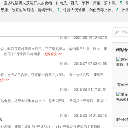
4、
宜多吃清胃火及清肝火的食物，如南瓜、西瓜、荸荠、芹菜、萝卜等。
5、
发牙痛，故宜心胸豁达，情绪宁静。
7、
保持大便通畅，勿使粪毒上攻。
8、
勿
时间：
2021-05-16 12:43:10
者说，吃西瓜把籽留着当药用，它可清热降火，能治眼目红肿、吐血、牙
精彩专
便买了2斤生西瓜籽回家...
浏览全文 >>
时间：
2018-07-07 08:41:58
白酒，待冷却后含漱。还要配合合谷穴按压法。有一句俗话说：'牙痛不
文 >>
时间：
2018-06-04 17:01:51
茶匙食盐，将牙刷浸泡在盐水中。每天刷牙时，牙刷挤上牙膏后，将杯中
时间：
2018-03-16 21:03:18
法
种表现。牙痛主要由3种牙病引起：（1）牙髓炎是牙痛的主要原因，