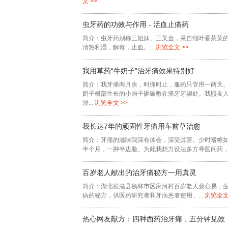
文 >>
虫牙药的功效与作用 - 活血止痛药
简介：虫牙药别称三姐妹、三叉金，采自细叶香茶菜
清热利湿，解毒，止血。...
浏览全文 >>
我用草药“牛奶子”治牙痛效果特别好
简介：我牙痛两月余，时痛时止，服药只管用一两天
奶子根部生长的小肉子砸破敷在痛牙牙龈处。我照友
浸...
浏览全文 >>
我长达7年的顽固性牙痛用车前草治愈
简介：牙痛的滋味我深有体会，深受其害。少时嗜糖
半个月，一肿半边脸。为此我想方设法多方寻医问药，针
百岁老人献出的治牙痛秘方一用真灵
简介：湖北松滋县杨林市区家河村百岁老人裴心易，生
病的秘方，供医药研究者和牙病患者使用。...
浏览全文
热心网友献方：四种西药治牙痛，五分钟见效