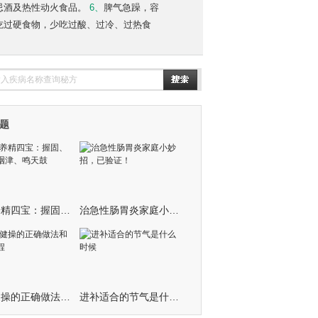
忌酒及热性动火食品。
6、
脾气急躁，容
吃过硬食物，少吃过酸、过冷、过热食
题
道家养精四宝：握固、叩齿、咽津、鸣天鼓
治急性肠胃炎家庭小妙招，已验证！
眼保健操的正确做法和视频教程
进补适合的节气是什么时候