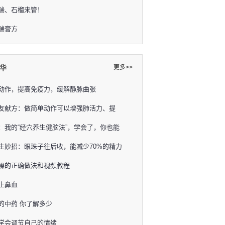
喘、石榴来管！
喘膏方
华
更多>>
动作，提高免疫力，缓解静脉曲张
友献方：做简单动作可以增强肺活力、提
：我的“经穴养生健脑法”，学会了，你也能
生妙招：眼珠子往后收，能减少70%的精力
操的正确做法和视频教程
止鼻血
的中药 你了解多少
学会调节自己的情绪