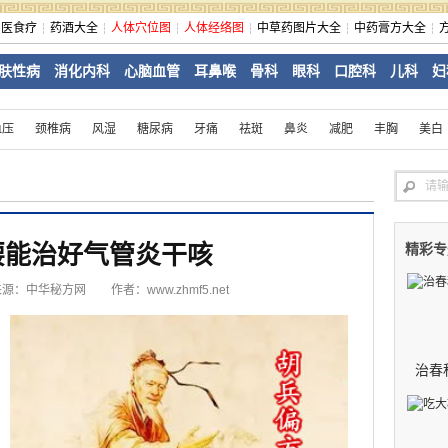
中医食疗
药酒大全
人体穴位图
人体经络图
中草药图片大全
中药膏方大全
肤性病
消化内科
心脑血管
耳鼻喉
骨科
眼科
口腔科
儿科
妇
血压
颈椎病
风湿
糖尿病
牙痛
祛斑
鼻炎
减肥
丰胸
美白
腰能治好气管炎干咳
精彩专
来源：
中华秘方网
作者：www.zhmf5.net
治春