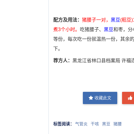
配方及用法：
猪腰子一对，
黑豆
(稆豆)
煮3个小时。
吃猪腰子、
黑豆
和枣，分
等份，每次吃一份就温热一份，其余
下。
荐方人：
黑龙江省林口县档案局 许福
收藏此文
标签阅读：
气管炎
干咳
黑豆
猪腰