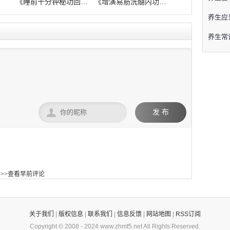
》
《睡前十分钟秘功回春术》
《增演易筋洗髓内功图说》电子书pdf在
养生应
养生常

发 布
>>
查看早前评论
关于我们
|
版权信息
|
联系我们
|
信息反馈
|
网站地图
|
RSS订阅
Copyright © 2008 -
2024
www.zhmf5.net
All Rights Reserved.