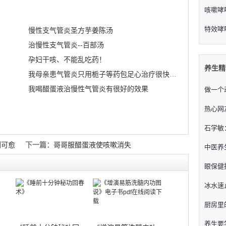
咳嗽哮
特效哮
慢性支气管炎圣方芋姜陈汤
治慢性支气管炎--百部汤
孕妇干咳、不能乱吃药！
养生精
我母亲患气管炎只用栀子等药包足心治疗很快痊愈
我喝醋蛋液治慢性气管炎有很好的效果
做一个
热心网
石学敏
剂可愈
下一篇：
哥哥服醋蛋液使咳嗽消失
中医养
眼保健
冰水速
厨房里
养生要