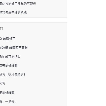
用此方治好了多年的气管炎
好我多年干咳的毛病
门
次 咳嗽好了
加冰糖 咳嗽药不要尝
香油就可治咽炎
两天治好咳嗽
秘方，这才是秘方！
妙方
子治好咳嗽
愈，一招去！