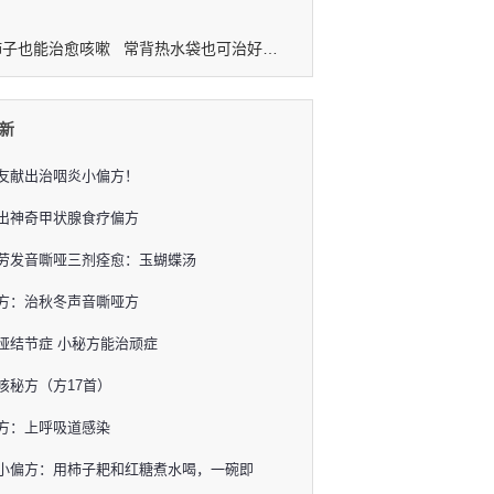
柿子也能治愈咳嗽
常背热水袋也可治好气管炎哮喘
新
友献出治咽炎小偏方！
出神奇甲状腺食疗偏方
劳发音嘶哑三剂痊愈：玉蝴蝶汤
方：治秋冬声音嘶哑方
哑结节症 小秘方能治顽症
咳秘方（方17首）
方：上呼吸道感染
小偏方：用柿子耙和红糖煮水喝，一碗即