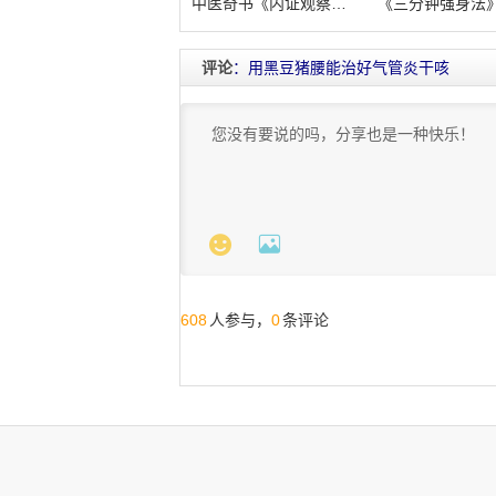
中医奇书《内证观察笔记》：真图本中医解
《三分钟强身法
评论
：用黑豆猪腰能治好气管炎干咳


608
0
人参与，
条评论