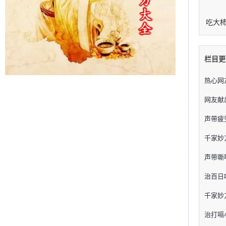
吃大
栏目更
热心网
网友献
声带疲
千家妙
声带嘶
治百日
千家妙
治打嗝