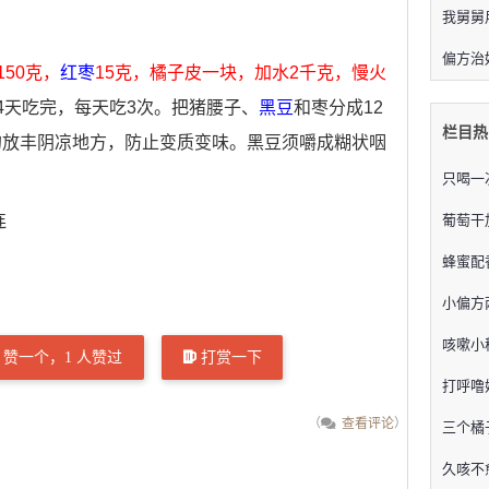
我舅舅
偏方治
150克，
红枣
15克，橘子皮一块，加水2千克，慢火
4天吃完，每天吃3次。把猪腰子、
黑豆
和枣分成12
栏目热
的放丰阴凉地方，防止变质变味。黑豆须嚼成糊状咽
只喝一
连
葡萄干
蜂蜜配
小偏方
咳嗽小
赞一个，
1
人赞过
打赏一下
打呼噜
（
查看评论
）
三个橘
久咳不