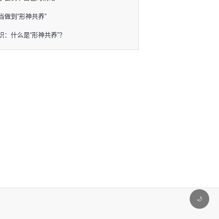
当做到“形神共养”
识：什么是“形神共养”？
🌙