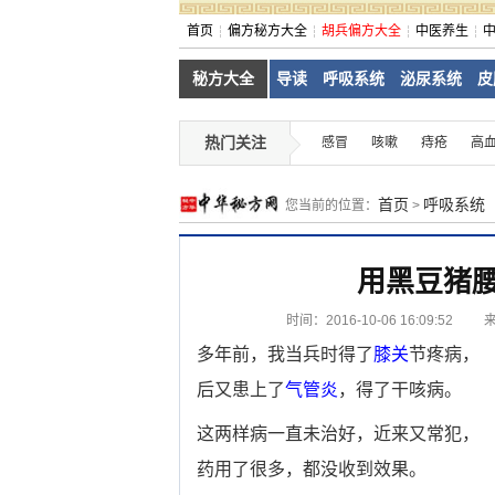
首页
偏方秘方大全
胡兵偏方大全
中医养生
秘方大全
导读
呼吸系统
泌尿系统
皮
热门关注
感冒
咳嗽
痔疮
高
首页
呼吸系统
您当前的位置：
>
用黑豆猪
时间：2016-10-06 16:09:52
多年前，我当兵时得了
膝关
节疼病，
后又患上了
气管炎
，得了干咳病。
这两样病一直未治好，近来又常犯，
药用了很多，都没收到效果。