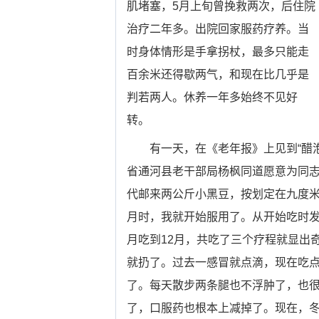
肌堵塞，5月上旬曾挽救两次，后住院
治疗二年多。出院回家服药疗养。当
时身体情形是手拿拐杖，最多只能走
百余米还得歇两气，和现在比几乎是
判若两人。休养一年多始终不见好
转。
有一天，在《老年报》上见到“醋
省通河县老干部局杨枫同道愿意为同
代邮来两公斤小黑豆，按划定在九度
月时，我就开始服用了。从开始吃时发
月吃到12月，共吃了三个疗程就显出
就扔了。过去一感冒就点滴，现在吃
了。每天散步两条腿也不浮肿了，也
了，口服药也根本上减掉了。现在，