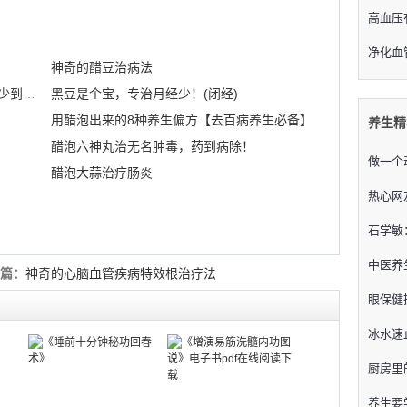
高血压
净化血
神奇的醋豆治病法
醋豆减肥：哥哥吃醋豆使体重从95千克减少到70千克
黑豆是个宝，专治月经少！(闭经)
用醋泡出来的8种养生偏方【去百病养生必备】
养生精
醋泡六神丸治无名肿毒，药到病除！
做一个
醋泡大蒜治疗肠炎
热心网
石学敏
中医养
篇：
神奇的心脑血管疾病特效根治疗法
眼保健
冰水速
厨房里
养生要