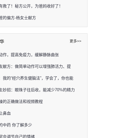
有救了！秘方公开，为爸妈收好了！
管的偏方-杨女士献方
华
更多>>
动作，提高免疫力，缓解静脉曲张
友献方：做简单动作可以增强肺活力、提
：我的“经穴养生健脑法”，学会了，你也能
生妙招：眼珠子往后收，能减少70%的精力
操的正确做法和视频教程
止鼻血
的中药 你了解多少
学会调节自己的情绪