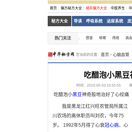
首页
偏方秘方大全
胡兵偏方大全
中医养生
秘方大全
导读
呼吸系统
泌尿系统
皮
热门关注
感冒
咳嗽
痔疮
高
首页
心脑血管
您当前的位置：
>
吃醋泡小黑豆
时间：2015-05-03 10:55:55
吃醋泡小
黑豆
神奇般地治好了心绞痛
我是黑龙江红兴旺农管局所属江
川农场的离休职员叫刘农，今年75
岁。 1992年5月得了心衰
冠心病
、心