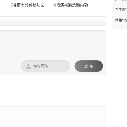
》
《睡前十分钟秘功回春术》
《增演易筋洗髓内功图说》电子书pdf在
养生应
养生常

发 布