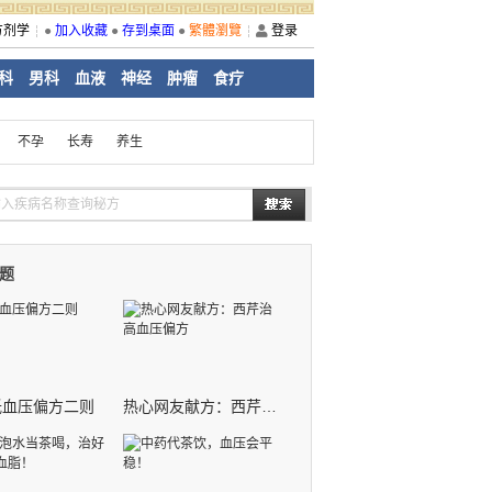
方剂学
●
加入收藏
●
存到桌面
●
繁體瀏覽
登录
科
男科
血液
神经
肿瘤
食疗
不孕
长寿
养生
题
低血压偏方二则
热心网友献方：西芹治高血压偏方