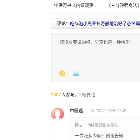
中医奇书《内证观察笔记》：真图本中医解
《三分钟强身法
评论
：吃醋泡小黑豆神奇般地治好了心绞痛


2307
2
人参与，
条评论
中医迷
2017年08月22日 23:45
网友 一场结婚恋爱 的原文：
一次吃多少啊？谢谢告知