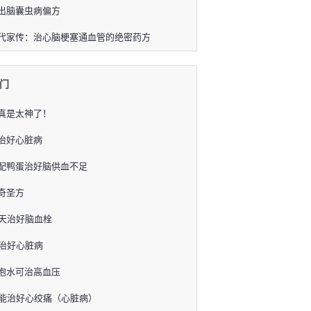
出脑囊虫病偏方
代家传：治心脑梗塞通血管的绝密药方
门
真是太神了！
治好心脏病
配鸭蛋治好脑供血不足
奇圣方
0天治好脑血栓
时治好心脏病
泡水可治高血压
就能治好心绞痛（心脏病）