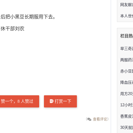
网友献
本人世
后把小黑豆长期服用下去。
休干部刘农
栏目热
旱三奇
两服药
赤小豆
降血压
用方2
赞一个，
8
人赞过
打赏一下
12小
香蕉皮
（
查看评论
）
30天