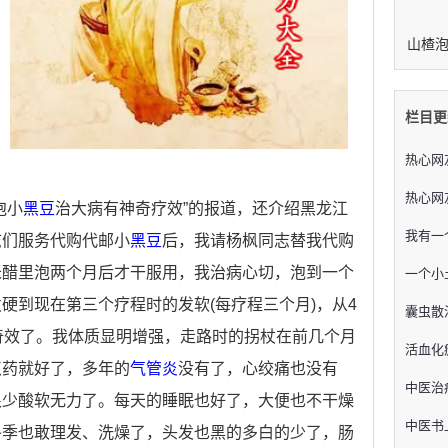
栏目更
热心网
热心网
泡小
黑豆
治大病有神奇疗效”的报道，还介绍黑龙江
我有一
志们服务代购代邮小
黑豆
后，我请杨枫同志替我代购
米醋里泡两个月后才干服用，我治病心切，泡到一个
一个小
硬到现在第三个疗程时的发软(每疗程三个月)，从4
囊虫散
奇效了。我体质显明增强，走路时的拐杖在前几个月
活血化
点药就好了，多年的
气管炎
没有了，心绞痛也没有
中医治
很少酸软无力了。每天的睡眠也好了，大便也不干燥
中医书
冬季也敢理发、洗燥了，头发也黑的多白的少了，肠