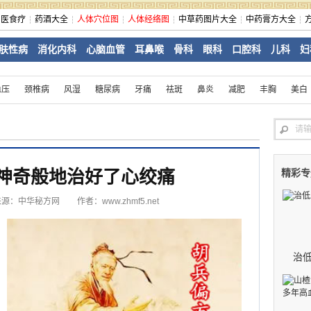
中医食疗
药酒大全
人体穴位图
人体经络图
中草药图片大全
中药膏方大全
肤性病
消化内科
心脑血管
耳鼻喉
骨科
眼科
口腔科
儿科
妇
血压
颈椎病
风湿
糖尿病
牙痛
祛斑
鼻炎
减肥
丰胸
美白
神奇般地治好了心绞痛
精彩专
来源：
中华秘方网
作者：www.zhmf5.net
治