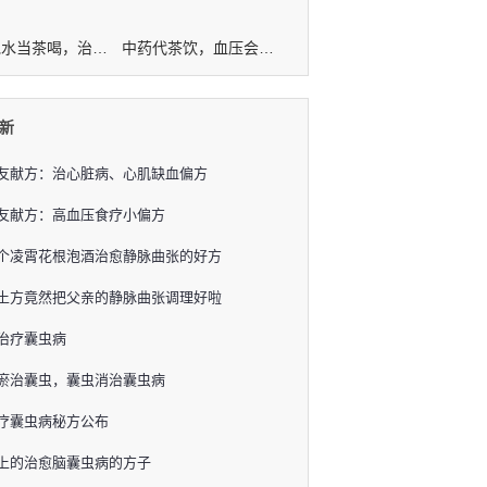
山楂泡水当茶喝，治好多年高血脂！
中药代茶饮，血压会平稳！
新
友献方：治心脏病、心肌缺血偏方
友献方：高血压食疗小偏方
个凌霄花根泡酒治愈静脉曲张的好方
土方竟然把父亲的静脉曲张调理好啦
治疗囊虫病
瘀治囊虫，囊虫消治囊虫病
疗囊虫病秘方公布
上的治愈脑囊虫病的方子