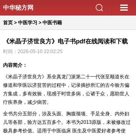
中华秘方网
首页
>
中医学习
>
中医书籍
《米晶子济世良方》电子书pdf在线阅读和下载
时间：2026-05-10 22:02:25
内容简介：
《米晶子济世良方》系全真龙门派第二十一代张至顺道长在
修道和学医以济贫苦的过程中，记录摘抄所汇的古今验方偏
方集成，多有效验，现感于时世多病，公诸于众，愿助世人
疗疾养身，减少病苦。
全书共分五部分，涉及头面、胸腹颈项、手足全身、内外妇
儿等各部，验方达五百多个。本书为2013原版，未被修改过
极具参考价值。适用于中医临床 医生及中医爱好者参考使