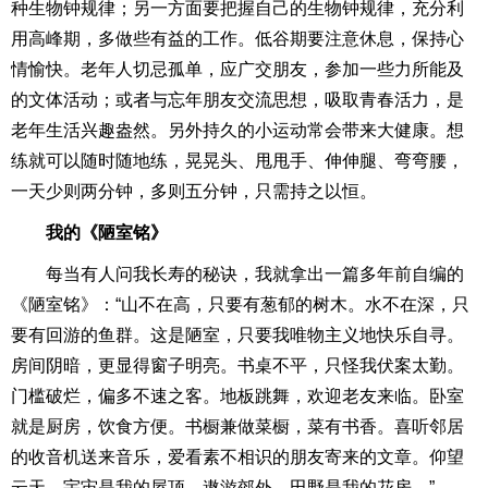
种生物钟规律；另一方面要把握自己的生物钟规律，充分利
用高峰期，多做些有益的工作。低谷期要注意休息，保持心
情愉快。老年人切忌孤单，应广交朋友，参加一些力所能及
的文体活动；或者与忘年朋友交流思想，吸取青春活力，是
老年生活兴趣盎然。另外持久的小运动常会带来大健康。想
练就可以随时随地练，晃晃头、甩甩手、伸伸腿、弯弯腰，
一天少则两分钟，多则五分钟，只需持之以恒。
我的《陋室铭》
每当有人问我长寿的秘诀，我就拿出一篇多年前自编的
《陋室铭》：“山不在高，只要有葱郁的树木。水不在深，只
要有回游的鱼群。这是陋室，只要我唯物主义地快乐自寻。
房间阴暗，更显得窗子明亮。书桌不平，只怪我伏案太勤。
门槛破烂，偏多不速之客。地板跳舞，欢迎老友来临。卧室
就是厨房，饮食方便。书橱兼做菜橱，菜有书香。喜听邻居
的收音机送来音乐，爱看素不相识的朋友寄来的文章。仰望
云天，宇宙是我的屋顶。遨游郊外，田野是我的花房。”