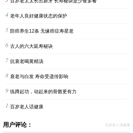
百岁老太太长出新牙 长寿秘诀是少食多餐
4
老年人良好健康状态的保护
5
防癌养生12条 无缘癌症寿星老
6
古人的六大延寿秘诀
7
抗衰老喝黄精汤
8
衰老与白发 寿命受遗传影响
9
练蹲起功，动起来的骨骼更有力
10
百岁老人话健康
用户评论：
百岁老人话健康