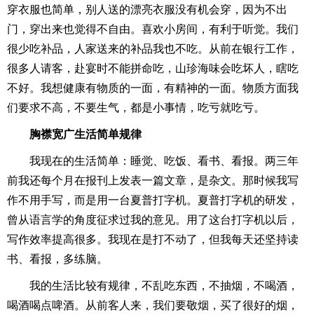
穿衣服也简单，别人送的漂亮衣服没有机会穿，因为不出
门，穿出来也觉得不自由。喜欢小房间，有利于听觉。我们
很少吃补品，人家送来的补品我也不吃。从前在银行工作，
很多人请客，赴宴时不能拼命吃，山珍海味会吃坏人，瞎吃
不好。我想健康有物质的一面，有精神的一面。物质方面我
们要求不高，不要生气，都是小事情，吃亏就吃亏。
胸襟宽广生活简单规律
我现在的生活简单：睡觉、吃饭、看书、看报。两三年
前我还每个月在报刊上发表一篇文章，是杂文。那时候我写
作不用手写，而是用一台夏普打字机。夏普打字机的研发，
曾从语言学的角度征求过我的意见。用了这台打字机以后，
写作效率提高很多。我现在是打不动了，但我每天还坚持读
书、看报，多练脑。
我的生活比较有规律，不乱吃东西，不抽烟，不喝酒，
喝酒喝点啤酒。从前客人来，我们要敬烟，买了很好的烟，