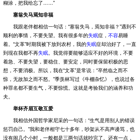
糊涂，把我给忘了……”
塞翁失马焉知非福
我跟老伴都相信一句话：“塞翁失马，焉知非福？”遇到不
顺利的事情，不要失望。我有很多年的
失眠
症，
不容
易睡
着。“文革”时期我被下放到农村，我的
失眠
症却治好了，一直
到现在我都不再
失眠
。我觉得要能够适应不好的环境，不要
着急、不要失望，要稳住、要安定，同时要保留积极的思
想，不要消极。所以，我在“文革”是常说：“卒然临之而不
惊，无故加之而不怒。”季羡林写过《牛棚杂忆》，也说过各
种罪名都不要生气，不要惊慌。这就是考验我们的涵养和功
夫。
举杯齐眉互敬互爱
我相信外国哲学家尼采的一句话：“生气是用别人的错误
惩罚自己。”我和老伴相守七十多年，吵架从不高声谩骂，也
没有闹几个小时，一般都是三两句话就吵完了。还有一点，