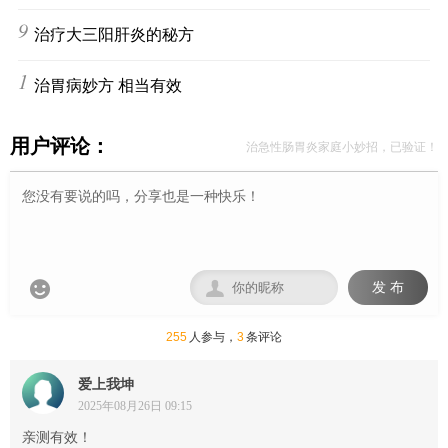
9
治疗大三阳肝炎的秘方
10
治胃病妙方 相当有效
用户评论：
治急性肠胃炎家庭小妙招，已验证！


发 布
255
人参与，
3
条评论
爱上我坤
2025年08月26日 09:15
亲测有效！