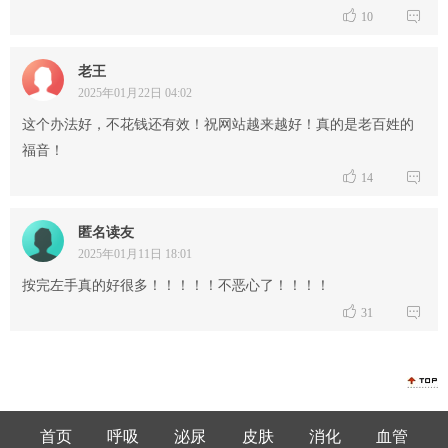


10
老王
2025年01月22日 04:02
这个办法好，不花钱还有效！祝网站越来越好！真的是老百姓的
福音！


14
匿名读友
2025年01月11日 18:01
按完左手真的好很多！！！！！不恶心了！！！！


31
首页
呼吸
泌尿
皮肤
消化
血管