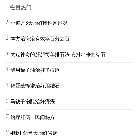
栏目热门
1
小偏方3天治好慢性阑尾炎
2
本方治痔疮有效率百分之百
3
太过神奇的肝胆简单排石法-有排出来的结石
4
我用獾子油治好了痔疮
5
鹅蛋蘸蜂蜜治好胆结石
6
马钱子泡醋治好痔疮
7
治疗肝病一民间秘方
8
4味中药当天治好胃病