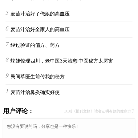
5
麦苗汁治好了俺娘的高血压
6
麦苗汁治好全家人的高血压
7
经过验证的偏方、药方
8
蛇娃惊现四川，老中医3天治愈!中医秘方太厉害
9
民间草医生前传我的秘方
10
麦苗汁治鼻炎确实好使
用户评论：
10则《报刊文摘》读者证明有效的健康方子