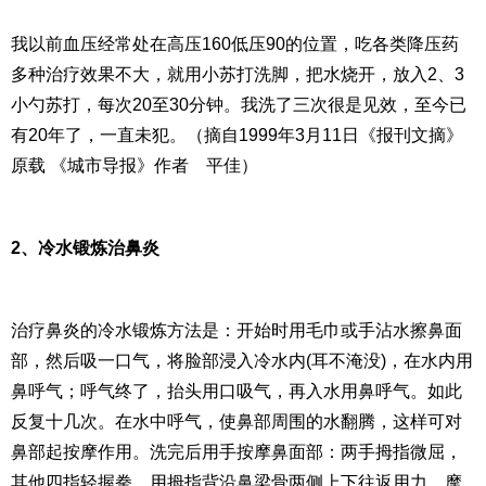
我以前血压经常处在高压160低压90的位置，吃各类降压药
多种治疗效果不大，就用小苏打洗脚，把水烧开，放入2、3
小勺苏打，每次20至30分钟。我洗了三次很是见效，至今已
有20年了，一直未犯。（摘自1999年3月11日《报刊文摘》
原载 《城市导报》作者 平佳）
2、冷水锻炼治鼻炎
治疗鼻炎的冷水锻炼方法是：开始时用毛巾或手沾水擦鼻面
部，然后吸一口气，将脸部浸入冷水内(耳不淹没)，在水内用
鼻呼气；呼气终了，抬头用口吸气，再入水用鼻呼气。如此
反复十几次。在水中呼气，使鼻部周围的水翻腾，这样可对
鼻部起按摩作用。洗完后用手按摩鼻面部：两手拇指微屈，
其他四指轻握拳，用拇指背沿鼻梁骨两侧上下往返用力，摩