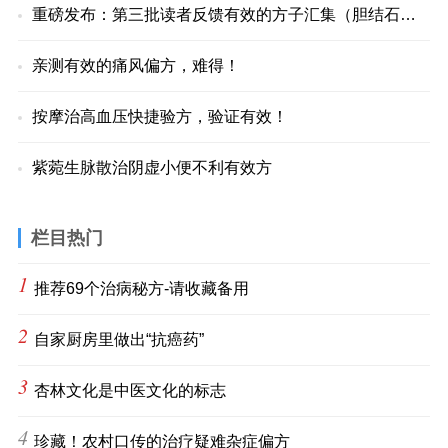
重磅发布：第三批读者反馈有效的方子汇集（胆结石、盗汗、
亲测有效的痛风偏方，难得！
按摩治高血压快捷验方，验证有效！
紫菀生脉散治阴虚小便不利有效方
栏目热门
1
推荐69个治病秘方-请收藏备用
2
自家厨房里做出“抗癌药”
3
杏林文化是中医文化的标志
4
珍藏！农村口传的治疗疑难杂症偏方