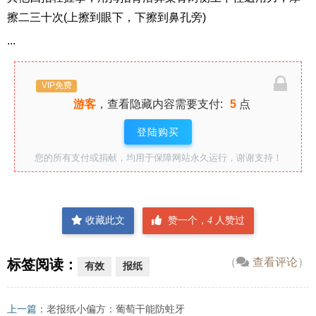
擦二三十次(上擦到眼下，下擦到鼻孔旁)
...
VIP免费
游客
，查看隐藏内容需要支付:
5
点
登陆购买
您的所有支付或捐献，均用于保障网站永久运行，谢谢支持！
收藏此文
赞一个，
4
人赞过
（
查看评论
）
标签阅读：
有效
报纸
上一篇：
老报纸小偏方：葡萄干能防蛀牙