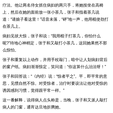
疗法。他让两名侍女抓住病妇的两只手，将她按坐在高椅
上，然后在她的面前放一张小茶几，张子和指着茶几说
道：“请娘子看这里！”话音未落，“砰”地一声，他用棍使劲打
在茶几上。
病妇见状大惊，张子和说：“我用棍子打茶几，你怕什么
呢?”待地心神稍定，张于和又敲打小茶几，这回她果然不那
么惊怕。
张子和重复以上动作，并用手杖敲门，暗中让人划病妇背后
的窗户纸。病妇渐渐惊定，笑问道：“你这算什么治法呀！”
张子和回答说：“《内经》说：“惊者平之”。平，即平常的意
思，见惯自然不惊。对受惊者，治疗时要设法让他对受惊的
诱因感到习惯，觉得跟平常一样。”
这一番解释，说得病人点头称是，当晚，张子和又派人敲打
病人的门窗，通宵达旦地折腾她。