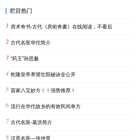
栏目热门
1
房术奇书-古代《房術奇書》在线阅读，不看后
2
古代名医华佗简介
3
“药王”孙思邈
4
乾隆皇帝养肾壮阳秘诀全公开
5
苗家八宝妙方！！强势推荐！
6
流行在华佗故乡的有效民间单方
7
古代名医-葛洪简介
8
汉晋名医—张仲景