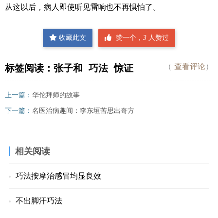
从这以后，病人即使听见雷响也不再惧怕了。
收藏此文
赞一个，
3
人赞过
（
查看评论
）
标签阅读：
张子和
巧法
惊证
上一篇：
华佗拜师的故事
下一篇：
名医治病趣闻：李东垣苦思出奇方
相关阅读
巧法按摩治感冒均显良效
不出脚汗巧法