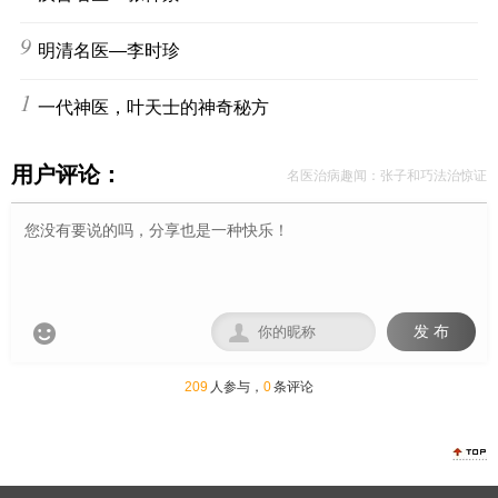
9
明清名医—李时珍
10
一代神医，叶天士的神奇秘方
用户评论：
名医治病趣闻：张子和巧法治惊证


发 布
209
人参与，
0
条评论