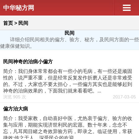
中华秘方网
首页
>
民间
民间
详细介绍民间相关的偏方、验方、秘方，及民间方面的一些
健康保健知识。
民间神奇的治病小偏方
简介：我们身体常常都会有一些小的毛病，有一些还是顽固
性的，说严重不重，但是经常反复发作折磨人还是非常难受
的。不过，大家也不要太担心，一些偏方其实也是能够起到
神奇的治病效果的，下面我们就来看看吧。...
浏览 905 次
2017-03-05
偏方治大病
简介：我受家教，自幼喜好中医，尤热衷于偏方、验方的收
集与应用，期能实现济世利民的宏愿。数十年来，念念不
忘，凡耳闻目睹之奇效异验方药，即录之。临证使用，常获
捷效;传之于人，深受民众的欢迎。...