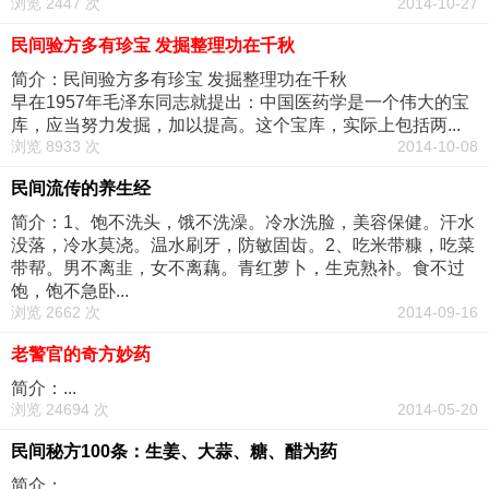
浏览 2447 次
2014-10-27
民间验方多有珍宝 发掘整理功在千秋
简介：民间验方多有珍宝 发掘整理功在千秋
早在1957年毛泽东同志就提出：中国医药学是一个伟大的宝
库，应当努力发掘，加以提高。这个宝库，实际上包括两...
浏览 8933 次
2014-10-08
民间流传的养生经
简介：1、饱不洗头，饿不洗澡。冷水洗脸，美容保健。汗水
没落，冷水莫浇。温水刷牙，防敏固齿。2、吃米带糠，吃菜
带帮。男不离韭，女不离藕。青红萝卜，生克熟补。食不过
饱，饱不急卧...
浏览 2662 次
2014-09-16
老警官的奇方妙药
简介：...
浏览 24694 次
2014-05-20
民间秘方100条：生姜、大蒜、糖、醋为药
简介：...