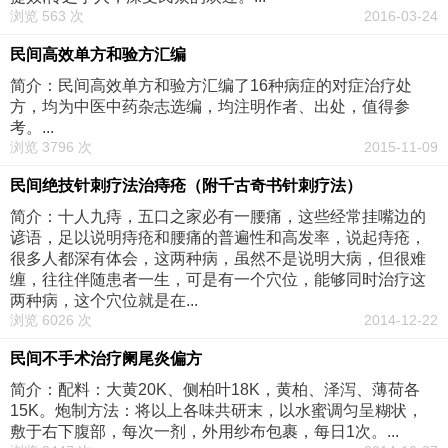
浏览 563 次
2016-03-24
民间高效单方和验方汇编
简介：民间高效单方和验方汇编了16种病症的对症治疗处
方，均为中医中药杂志选编，均注明作者、出处，值得参
考。...
浏览 3796 次
2015-11-09
民间绝技针刺疗法治痔疮（附千古奇书针刺疗法）
简介：十人九痔，五口之家必有一腰痛，这些经常挂嘴边的
谚语，足以说明痔疮和腰痛的普遍性和高发率，说起痔疮，
很多人都深有体会，这两种病，虽然不是说明大病，但很难
缠，往往伴随患者一生，可是有一个穴位，能够同时治疗这
两种病，这个穴位就是在...
浏览 6026 次
2014-12-22
民间不手术治疗阑尾炎偏方
简介：配料：大黄20K、侧柏叶18K，黄柏、泽泻、薄荷各
15K。炮制方法：将以上各味共研末，以水蜜调匀呈糊状，
敷于右下腹部，每次一剂，外用纱布包裹，每日1次。...