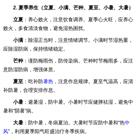
2. 夏季养生（立夏、小满、芒种、夏至、小暑、大暑）
立夏
：养心败火，注意饮食调养。夏季心火旺，应养心
败火，多食清淡食物，避免湿热困扰。
小满
：除湿正当时，注意情绪调节。小满时节湿热重，
应除湿防病，保持情绪稳定。
芒种
：谨防梅雨伤，防传染病。芒种时节梅雨多，应注
意防湿防病，增强体质。
夏至
：吃补防
暑热
，注意作息规律。夏至气温高，应清
补防暑，合理安排作息。
小暑
：避暑湿，防中暑。小暑时节应健脾祛湿，避免中
暑和“阴暑”病。
大暑
：防中暑，冬病夏治。大暑时节应防中暑和“热
中
风
”，利用夏季阳气旺盛治疗冬季疾病。