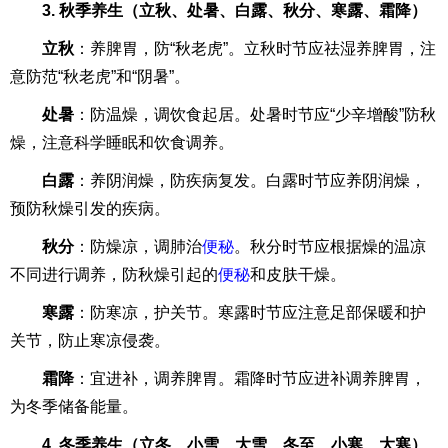
3. 秋季养生（立秋、处暑、白露、秋分、寒露、霜降）
立秋
：养脾胃，防“秋老虎”。立秋时节应祛湿养脾胃，注
意防范“秋老虎”和“阴暑”。
处暑
：防温燥，调饮食起居。处暑时节应“少辛增酸”防秋
燥，注意科学睡眠和饮食调养。
白露
：养阴润燥，防疾病复发。白露时节应养阴润燥，
预防秋燥引发的疾病。
秋分
：防燥凉，调肺治
便秘
。秋分时节应根据燥的温凉
不同进行调养，防秋燥引起的
便秘
和皮肤干燥。
寒露
：防寒凉，护关节。寒露时节应注意足部保暖和护
关节，防止寒凉侵袭。
霜降
：宜进补，调养脾胃。霜降时节应进补调养脾胃，
为冬季储备能量。
4. 冬季养生（立冬、小雪、大雪、冬至、小寒、大寒）