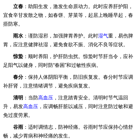
立春
：助阳生发，激发生命原动力。此时应养肝护阳，
宜食辛甘发散之物，如春饼、芽菜等，起居上晚睡早起，春
捂防寒。
雨水
：谨防湿邪，加强脾胃养护。此时
湿气
重，易伤脾
胃，应注意健脾祛湿，避免食欲不振、消化不良等症状。
惊蛰
：顺时养阳，护肝防虫扰。惊蛰时节肝当令，应补
足阳气以健身，同时防“春困”和过敏性疾病。
春分
：保持人体阴阳平衡，防旧疾复发。春分时节应调
补肝肾，注意情绪调节，避免疾病复发。
清明
：当防
高血压
，注意踏青安全。清明时节气温回
升，易发
高血压
，应调畅肝脏以减压，同时注意防过敏和避
免过度劳累。
谷雨
：适时调情志，防神经痛。谷雨时节应保持心情舒
畅，减少胃病和神经痛的发生。