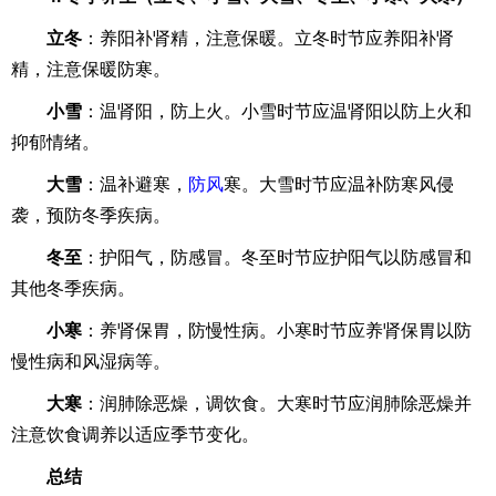
立冬
：养阳补肾精，注意保暖。立冬时节应养阳补肾
精，注意保暖防寒。
小雪
：温肾阳，防上火。小雪时节应温肾阳以防上火和
抑郁情绪。
大雪
：温补避寒，
防风
寒。大雪时节应温补防寒风侵
袭，预防冬季疾病。
冬至
：护阳气，防感冒。冬至时节应护阳气以防感冒和
其他冬季疾病。
小寒
：养肾保胃，防慢性病。小寒时节应养肾保胃以防
慢性病和风湿病等。
大寒
：润肺除恶燥，调饮食。大寒时节应润肺除恶燥并
注意饮食调养以适应季节变化。
总结